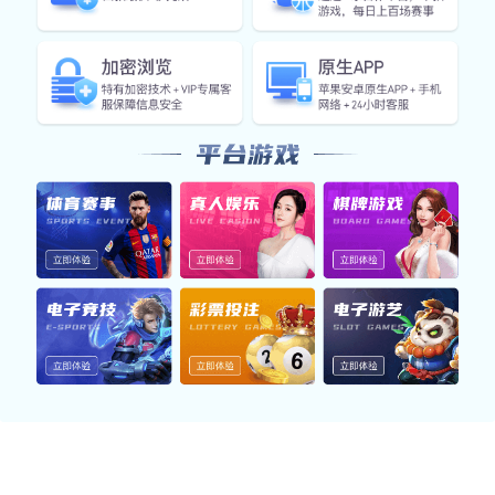
要的比赛中，一位40岁的老将是否还能发挥作用备受
争议。然而，当他踏上球场时，全场观众都爆发出了
热烈的掌声。
虽然出场时间并不长，但波多尔斯基用实际行动证明
了自己的价值。在短短几分钟内，他不仅成功地组织
起几次进攻，还通过精准传球为队友创造机会，为球
队奠定胜利基础。他灵活机动的位置感及丰富的大赛
经验，让他能够迅速适应比赛节奏，并为球队带来不
同寻常的新气象。
最终，他所在球队以微弱优势赢得了这场决赛，结束
了长达38年的冠军荒。而这一切，都离不开那位老将
关键时刻所展现出来的不俗表现。他用自己的努力与
坚持，再一次向世人证明：年龄并不是限制，一个真