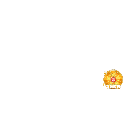
正因如此，当他的名字被喊出的时候，全队上下都充
满了信心，无论是裁判还是观众，都能感受到他身上
散发出的领袖气质。这样的存在，对于任何一个渴望
胜利的团队来说，都是无价之宝。
4、对未来发展的影响
随着这次夺冠，许多人开始思考此举对于波兰足球未
来发展的深远影响。首先，这次冠军不仅可以提升球
队士气，还能够吸引更多优秀人才加入。这无疑会推
动整个联赛水平的发展，从而提升国家队实力，为今
后的国际赛事打下坚实基础。
其次，通过这次成功案例，我们看到老将如波多尔斯
基仍然能够在高水平竞技中发挥巨大作用，这或许会
改变人们对年龄与职业生涯长度之间关系的一些固有