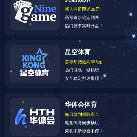
戈贝尔谈文班罚下后马刺风格
2026-06-29 03:39
44 次阅读
在最近的一场比赛中，马刺队的年轻球员
之后，积极加快了比赛节奏。这一转变不
罚下对球队的影响、后卫们如何适应新的
况以及他们在新赛季中的潜力。
1、文班罚下对球队影响
文班作为马刺队的重要核心球员，无论是
守他。然而，当他因犯规被罚下时，这无