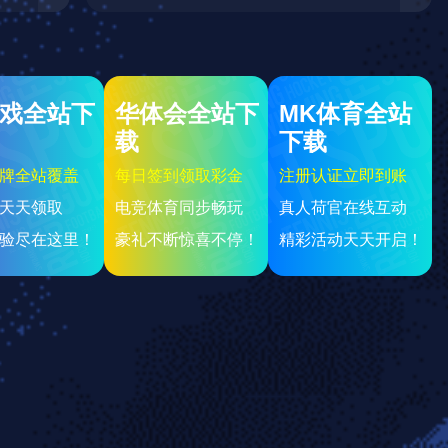
班进行高位挡拆或是低位单打，而现在球队
快传球速度，引导全队进入快速节奏。
一过程中意识到自己肩负着更多责任，他们
控场风格转向主动进攻模式。这种转变不仅
各自最大的潜能。
方防线，为球队创造得分机会。他们之间频
种积极向上的态度对于整个团队都是一种推