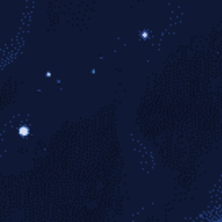
而为，而是在教练组指导下有条不紊地进行。教练会根据场上形
。因此，尽管缺少了核心球员，但团队依然能够维持稳定表现，
历了一次深刻调整。从传统意义上的“阵地战”逐渐向“快攻反击
在这样的风格之下，每位球员都被要求具备多面性，可以随时转
时，其余球员较少参与到主要进攻中。但如今，每位后卫都被鼓
间的重要任务，让更多外线 shooter 参与到进攻中。这种灵
合愈加默契。在训练中，教练特别强调传切配合与无球跑动的重
每个成员更清楚自己在团队中的位置及作用，从而形成一个紧密