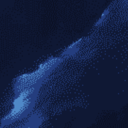
势及时调整战术策略，引导后卫们如何找到
这也是一种重要的成长。
”倾斜。这一改变不仅提升了整支球队的活
换角色。
励尝试三分投射与突破，对抗能力得到锻
活性大大增强了球队挑战敌手时的不确定性，
要性。这样的训练方式不仅提高了个人技
团结且充满竞争力的小组。