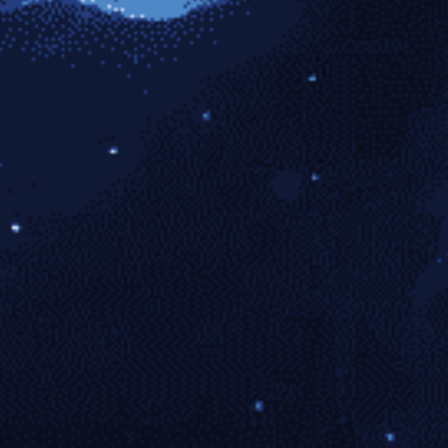
上一篇：
国米历史上四名球员转会皇马卡洛…
相关推荐文章
维尼修斯赞内马尔为偶像与偶
在当今足坛，维尼修斯与内马尔的关
2026-07-09